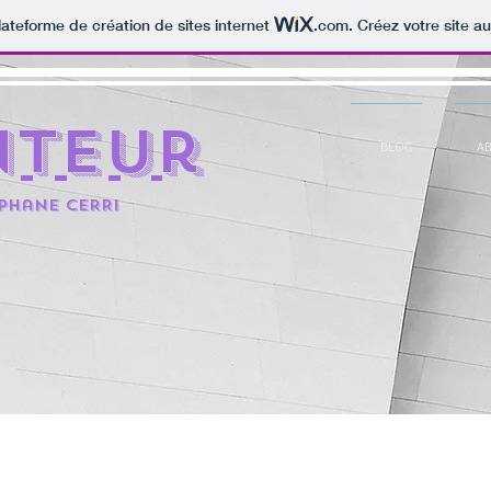
lateforme de création de sites internet
.com
. Créez votre site au
nteur
BLOG
A
éphane CERRi