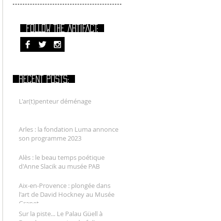
FOLLOW THE ARTIFACT:
RECENT POSTS:
L'ar(t)penteur déménage
Arles : la fondation Luma annonce
son programme 2023
Alès : le beau temps poétique
d'Anne Slacik au musée PAB
Aix-en-Provence : plongée dans
l'art de David Hockney au Musée
Granet
Sur la piste... Le Palau Güell à