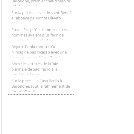
Barcelone, premier chef-d'oeuvre
d'Antoni Gaudi
Sur la piste... La vie de saint Benoît
à l'abbaye de Monte Oliveto
Maggiore
Pascal Picq : "Ces femmes et ces
hommes avaient plus faim de
beauté et de symboles que de
gibier"
Brigitte Benkemoun : "On
n'imagine pas Picasso avec une
femme comme Marie-Thérèse
Walter"
Arles : les artistes de la 34e
biennale de São Paulo à la
fondation Luma
Sur la piste... La Casa Batllo à
Barcelone, tout le raffinement de
l'art de Gaudi