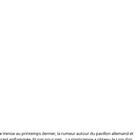
de Venise au printemps dernier, la rumeur autour du pavillon allemand et 
s'est enflammée. Et pas pour rien... La plasticienne a obtenu le Lion d'or 