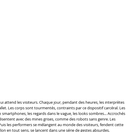
e qui attend les visiteurs. Chaque jour, pendant des heures, les interprètes 
let. Les corps sont tourmentés, contraints par ce dispositif carcéral. Les 
aux smartphones, les regards dans le vague, les looks sombres... Accrochés 
ésentent avec des mines grises, comme des robots sans genre. Les 
 Puis les performers se mélangent au monde des visiteurs, fendent cette 
illon en tout sens, se lancent dans une série de gestes absurdes, 