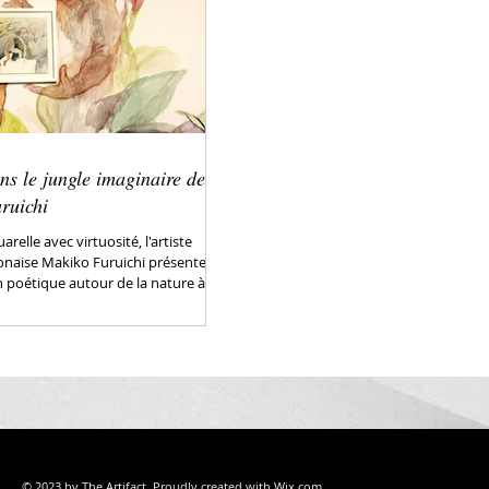
ns le jungle imaginaire de
ruichi
arelle avec virtuosité, l'artiste
ponaise Makiko Furuichi présente
 poétique autour de la nature à...
© 2023 by The Artifact. Proudly created with
Wix.com