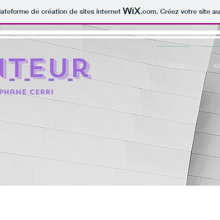
lateforme de création de sites internet
.com
. Créez votre site au
nteur
BLOG
A
éphane CERRi