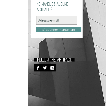
Ne manquez aucune
actualité
S`abonner maintenant
FOLLOW THE ARTIFACT: