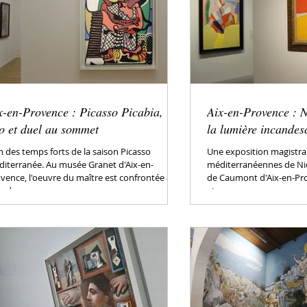
x-en-Provence : Picasso Picabia,
Aix-en-Provence : N
o et duel au sommet
la lumière incandes
n des temps forts de la saison Picasso
Une exposition magistral
iterranée. Au musée Granet d'Aix-en-
méditerranéennes de Nico
vence, l'oeuvre du maître est confrontée à
de Caumont d'Aix-en-Pro
e de...
et...