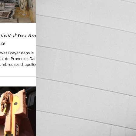
ativité d'Yves Brayer
nce
Yves Brayer dans le
aux-de-Provence. Dans
nombreuses chapelles...