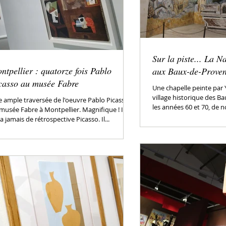
Sur la piste... La N
ntpellier : quatorze fois Pablo
aux Baux-de-Prove
casso au musée Fabre
Une chapelle peinte par 
village historique des B
 ample traversée de l'oeuvre Pablo Picasso
les années 60 et 70, de 
musée Fabre à Montpellier. Magnifique ! Il n'y
a jamais de rétrospective Picasso. Il...