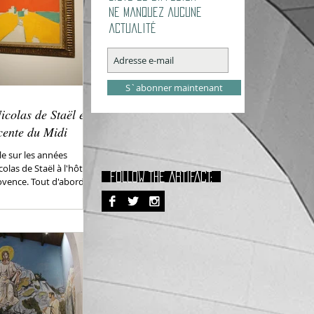
Ne manquez aucune
actualité
S`abonner maintenant
icolas de Staël et
cente du Midi
e sur les années
las de Staël à l'hôtel
FOLLOW THE ARTIFACT:
vence. Tout d'abord,