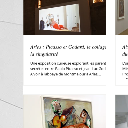
Arles : Picasso et Godard, le collage et
Ai
la singularité
du
Une exposition curieuse explorant les parentés
L'u
secrètes entre Pablo Picasso et Jean-Luc Godard.
Méd
A voir à l'abbaye de Montmajour à Arles,...
Pro
cell