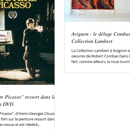
Avignon : le déluge Combas
Collection Lambert
La Collection Lambert à Avignon 
oeuvres de Robert Combas Dans 
l’art, comme ailleurs, la roue tourne..
e Picasso" ressort dans les
 en DVD
Picasso", d'Henri-Georges Clouzot,
 film sur la peinture ressort dans les
ie neuve et est réédité...