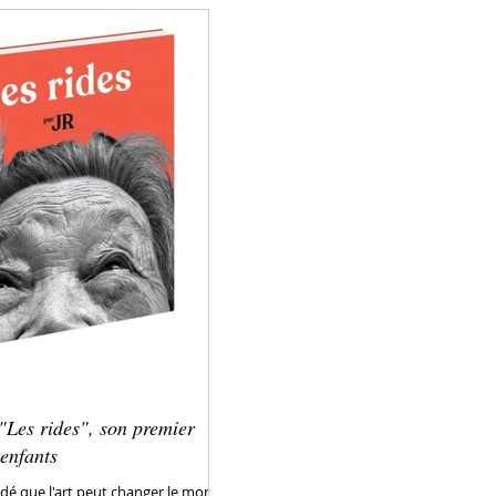
"Les rides", son premier
 enfants
adé que l'art peut changer le monde.