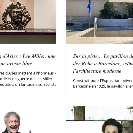
 d'Arles : Lee Miller, une
Sur la piste... Le pavillon 
ne artiste libre
der Rohe à Barcelone, icôn
l'architecture moderne
es d'Arles mettent à l'honneur les
de et de guerre de Lee Miller.
Construit pour l'Exposition univer
duite à un fantasme surréaliste...
Barcelone en 1929, le pavillon al
van der Rohe a été reconstruit à l'