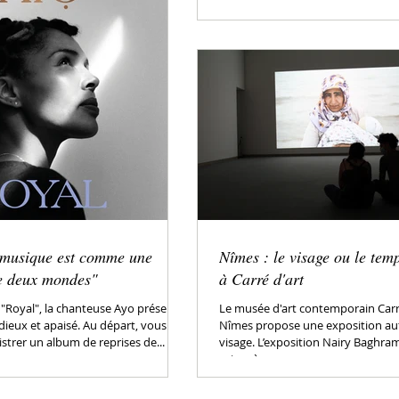
Bonnefoy publie "Héritage", une fr
 musique est comme une
Nîmes : le visage ou le temp
re deux mondes"
à Carré d'art
 "Royal", la chanteuse Ayo présente
Le musée d'art contemporain Carré
dieux et apaisé. Au départ, vous
Nîmes propose une exposition au
strer un album de reprises de...
visage. L’exposition Nairy Baghram
caisse à...