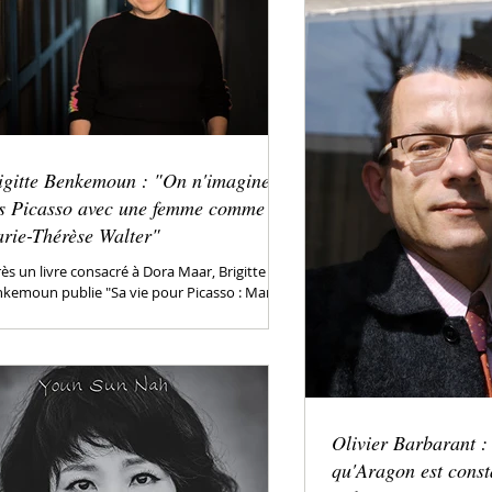
igitte Benkemoun : "On n'imagine
s Picasso avec une femme comme
rie-Thérèse Walter"
ès un livre consacré à Dora Maar, Brigitte
kemoun publie "Sa vie pour Picasso : Marie-
rèse Walter", explorant une page
onnue...
Olivier Barbarant :
qu'Aragon est cons