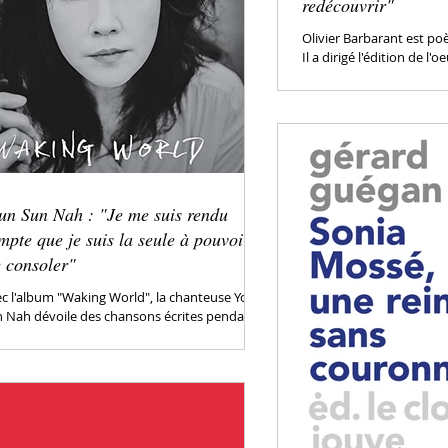
redécouvrir"
Olivier Barbarant est poèt
Il a dirigé l'édition de l
Aragon dans la bibliothè
un Sun Nah : "Je me suis rendu
mpte que je suis la seule à pouvoir
 consoler"
c l'album "Waking World", la chanteuse Youn
 Nah dévoile des chansons écrites pendant
rise sanitaire, alors qu'elle était...