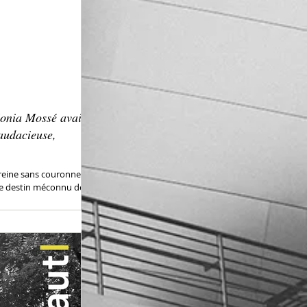
onia Mossé avait
 audacieuse,
reine sans couronne",
e destin méconnu de
che du milieu