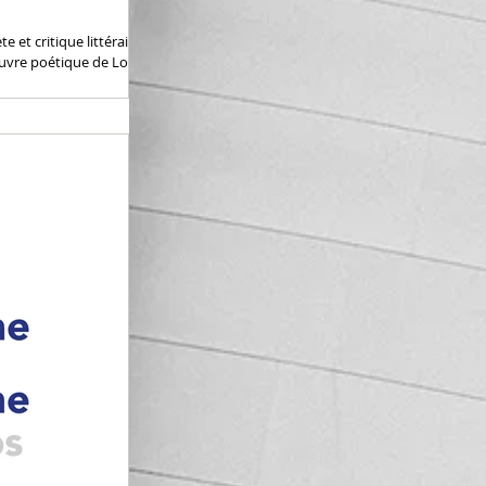
e et critique littéraire.
'oeuvre poétique de Louis
que de La...