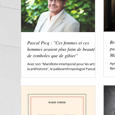
Br
Pascal Picq : "Ces femmes et ces
pa
hommes avaient plus faim de beauté et
Ma
de symboles que de gibier"
Apr
Avec son "Manifeste intemporel pour les arts de
Ben
la préhistoire", le paléoanthropologue Pascal
Thé
Picq bouscule les idées reçues et fait le...
méc