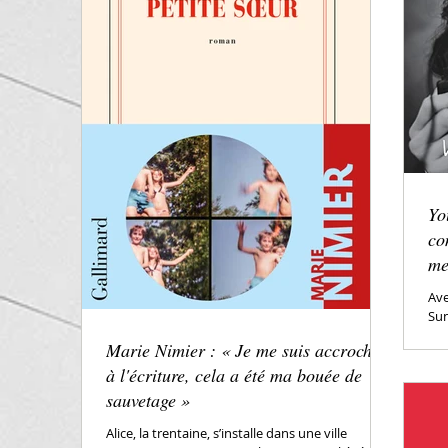
Yo
co
me
Ave
Sun
la c
Marie Nimier : « Je me suis accrochée
à l'écriture, cela a été ma bouée de
sauvetage »
Alice, la trentaine, s’installe dans une ville