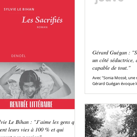
Gérard Guégan : "S
un côté séductrice,
capable de tout."
Avec "Sonia Mossé, une 
Gérard Guégan évoque l
Sonia Mossé, artiste pro
surréaliste,...
lvie Le Bihan : "J’aime les gens qui
vent leurs vies à 100 % et qui