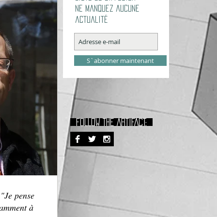
Ne manquez aucune
actualité
S`abonner maintenant
FOLLOW THE ARTIFACT:
 "Je pense
tamment à