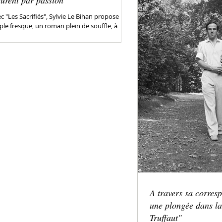
urent par passion"
c "Les Sacrifiés", Sylvie Le Bihan propose une
le fresque, un roman plein de souffle, à
vers l'histoire d'un jeune cuisinier qui...
A travers sa corresp
une plongée dans la
Truffaut"