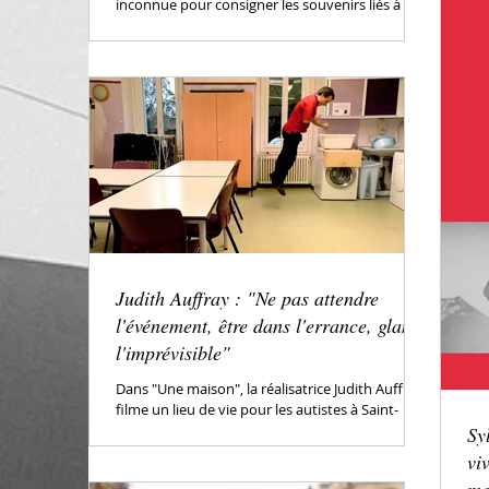
inconnue pour consigner les souvenirs liés à son
frère Mika, récemment disparu. Un frère...
Judith Auffray : "Ne pas attendre
l'événement, être dans l'errance, glaner
l'imprévisible"
Dans "Une maison", la réalisatrice Judith Auffray
filme un lieu de vie pour les autistes à Saint-
Hippolyte-du-Fort, créé dans les...
Sy
vi