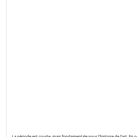
La période est courte, mais fondamentale pour l'histoire de l'art. En oc