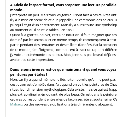
Au-delà de l’aspect formel, vous proposez une lecture parallèl
monde...
J’interprète un peu. Mais tous les gens qui sont face à ces œuvres ont
il y a la mise en scène de ce que j’appelle une cérémonie des adieux. D
puisqu’il s’agit d’un enterrement. Mais il y a aussi toute une symbolique
au moment où il peint le tableau en 1850. 
Quant à la grotte Chauvet, c’est une intuition. Il faut imaginer que ce
dominé par les animaux et en même temps, ils commençaient à s’extra
partie pendant des centaines et des milliers d’années. Par la conscienc
de ce monde, s’en éloignent, commencent à avoir un rapport différen
j’y voie une cérémonie des adieux. Mais je ne suis pas le seul, déjà les
avaient eu cette impression.
Dans le sens inverse, est-ce que maintenant quand vous voyez 
peintures pariétales ?
Non, car il y a quand même une flèche temporelle qu’on ne peut pas in
c’est qu’on est d’emblée dans l’art quand on voit les peintures de Chau
rituel, leur dimension mythologique. Cela existe, mais ce qui est frappa
plus extraordinaire, émouvant, de plus beau. On est dans la peintur
œuvres correspondent entre elles de façon secrète et souterraine. C’e
Malraux
 où des œuvres de civilisations très différentes dialoguent.