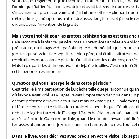
sont d’accès réglementé. Je le raconte au tout début du texte, Chauve
Dominique Baffier était conservatrice et avait fait savoir que des arti
s’ils avaient un projet convaincant. J’ai fait une lettre expliquant que je
d’être admis. Je m’apprêtais à attendre assez longtemps et j’ai eu le r
dix ans après l’invention de la grotte.
Mais votre intérêt pour les grottes préhistoriques est très anc
Cela remonte à l’enfance. J’ai vécu mes 18 premières années en Ardèc
préhistoire, qu’il s’agisse du paléolithique ou du néolithique. Pour le n
grottes qui servaient de sépulture. Mon père, qui était instituteur, n
récoltait des morceaux de poterie. On allait dans les dolmens, on récu
Mais la plupart des dolmens avaient déjà été fouillés. C’est un intérêt t
cette période très ancienne.
Qu’est-ce qui vous interpelle dans cette période ?
C’est très lié à ma perception de l’Ardèche telle que je l’ai connue quand
où l’exode avait vidé les villages. J’avais l’impression de vivre dans un 
encore présente à travers des ruines mais n’existait plus. Finalement p
différence entre cette civilisation rurale et le néolithique. C’était la sui
début de l’agriculture et de l’élevage. L’Ardèche était marquée par cet
après la Seconde Guerre mondiale, quand le monde paysan a décliné.
terrasses abandonnées. Je vivais dans un champs de ruines. Tout cela
Dans le livre, vous décrivez avec précision votre visite. Six sept