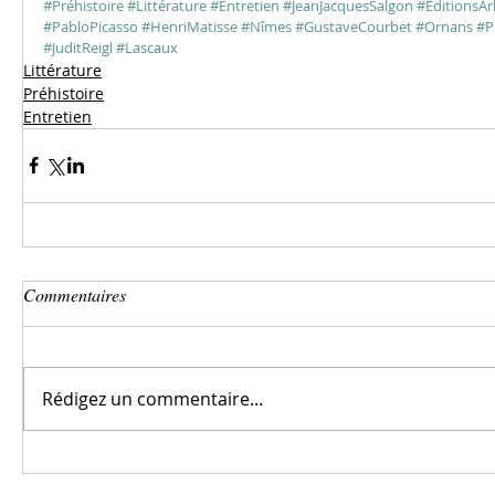
#Préhistoire
#Littérature
#Entretien
#JeanJacquesSalgon
#EditionsAr
#PabloPicasso
#HenriMatisse
#Nîmes
#GustaveCourbet
#Ornans
#P
#JuditReigl
#Lascaux
Littérature
Préhistoire
Entretien
Commentaires
Rédigez un commentaire...