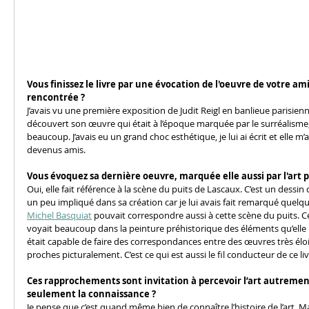
Vous finissez le livre par une évocation de l'oeuvre de votre am
rencontrée ? 
J’avais vu une première exposition de Judit Reigl en banlieue parisienne
découvert son œuvre qui était à l’époque marquée par le surréalisme
beaucoup. J’avais eu un grand choc esthétique, je lui ai écrit et elle m’a
devenus amis.
Vous évoquez sa dernière oeuvre, marquée elle aussi par l'art pa
Oui, elle fait référence à la scène du puits de Lascaux. C’est un dessin qu’
un peu impliqué dans sa création car je lui avais fait remarqué quel
Michel Basquiat
 pouvait correspondre aussi à cette scène du puits. Ce
voyait beaucoup dans la peinture préhistorique des éléments qu’elle ret
était capable de faire des correspondances entre des œuvres très éloi
proches picturalement. C’est ce qui est aussi le fil conducteur de ce liv
Ces rapprochements sont invitation à percevoir l’art autremen
seulement la connaissance ?
Je pense que c’est quand même bien de connaître l’histoire de l’art. 