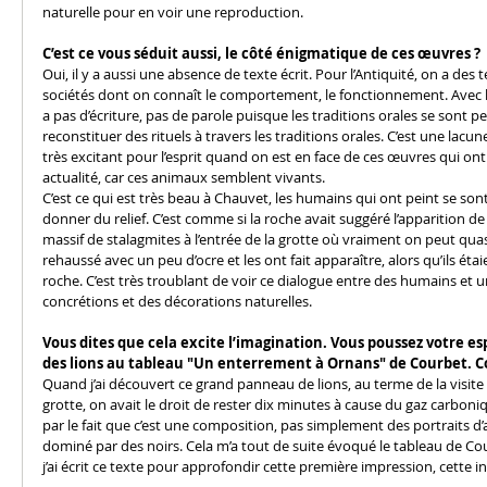
naturelle pour en voir une reproduction.
C’est ce vous séduit aussi, le côté énigmatique de ces œuvres ?
Oui, il y a aussi une absence de texte écrit. Pour l’Antiquité, on a des t
sociétés dont on connaît le comportement, le fonctionnement. Avec la pr
a pas d’écriture, pas de parole puisque les traditions orales se sont p
reconstituer des rituels à travers les traditions orales. C’est une lacun
très excitant pour l’esprit quand on est en face de ces œuvres qui o
actualité, car ces animaux semblent vivants. 
C’est ce qui est très beau à Chauvet, les humains qui ont peint se son
donner du relief. C’est comme si la roche avait suggéré l’apparition de c
massif de stalagmites à l’entrée de la grotte où vraiment on peut qu
rehaussé avec un peu d’ocre et les ont fait apparaître, alors qu’ils éta
roche. C’est très troublant de voir ce dialogue entre des humains et un
concrétions et des décorations naturelles.
Vous dites que cela excite l’imagination. Vous poussez votre es
des lions au tableau "Un enterrement à Ornans" de Courbet.
Quand j’ai découvert ce grand panneau de lions, au terme de la visite pu
grotte, on avait le droit de rester dix minutes à cause du gaz carbonique. 
par le fait que c’est une composition, pas simplement des portraits d
dominé par des noirs. Cela m’a tout de suite évoqué le tableau de Cou
j’ai écrit ce texte pour approfondir cette première impression, cette intui