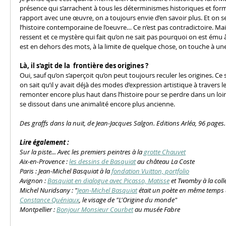
présence qui s’arrachent à tous les déterminismes historiques et fo
rapport avec une œuvre, on a toujours envie d’en savoir plus. Et on se 
l’histoire contemporaine de l’oeuvre… Ce n’est pas contradictoire. Mais
ressent et ce mystère qui fait qu’on ne sait pas pourquoi on est ém
est en dehors des mots, à la limite de quelque chose, on touche à une
Là, il s'agit de la  frontière des origines ?
Oui, sauf qu’on s’aperçoit qu’on peut toujours reculer les origines. Ce
on sait qu’il y avait déjà des modes d’expression artistique à travers l
remonter encore plus haut dans l’histoire pour se perdre dans un loin
se dissout dans une animalité encore plus ancienne.  
Des graffs dans la nuit, de Jean-Jacques Salgon. Editions Arléa, 96 pages. 
Lire également : 
Sur la piste... Avec les premiers peintres à la 
grotte Chauvet
Aix-en-Provence : 
les dessins de Basquiat
 au château La Coste
Paris : Jean-Michel Basquiat à la 
fondation Vuitton, portfolio
Avignon : 
Basquiat en dialogue avec Picasso, Matisse
 et Twomby à la col
Michel Nuridsany : "
Jean-Michel Basquiat
 était un poète en même temps 
Constance Quéniaux
, le visage de "L'Origine du monde"
Montpellier : 
Bonjour Monsieur Courbet
 au musée Fabre